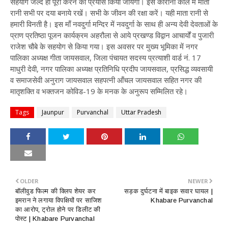
सहयोग जल्द ही पूरा करने का प्रयास किया जायेगा। इस कोरोना काल में माता
रानी सभी पर दया बनाये रखें। सभी के जीवन की रक्षा करें। यही माता रानी से
हमारी विनती है। इस माँ नवदुर्गा मन्दिर में नवदुर्गा के साथ ही अन्य देवी देवताओं के
प्राण प्रतिष्ठा पूजन कार्यक्रम अहरौला से आये प्रखण्ड विद्वान आचार्यों व पुजारी
राजेश चौबे के सहयोग से किया गया। इस अवसर पर मुख्य भूमिका में नगर
पालिका अध्यक्ष गीता जायसवाल, जिला पंचायत सदस्य प्रत्याशी वार्ड नं. 17
माधुरी देवी, नगर पालिका अध्यक्ष प्रतिनिधि प्रदीप जायसवाल, प्रसिद्ध व्यवसायी
व समाजसेवी अनुराग जायसवाल सहपत्नी आँचल जायसवाल सहित नगर की
मातृशक्ति व भक्तजन कोविड-19 के मनक के अनुरूप सम्मिलित रहे।
Tags
Jaunpur
Purvanchal
Uttar Pradesh
OLDER
NEWER
बॉलीवुड फिल्म की क्लिप शेयर कर
सड़क दुर्घटना में बाइक सवार घायल |
इमरान ने लगाया विपक्षियों पर साजिश
Khabare Purvanchal
का आरोप, ट्रोल होने पर डिलीट की
पोस्ट | Khabare Purvanchal