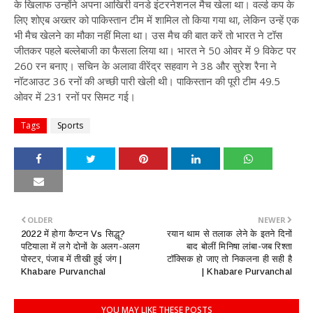
के खिलाफ उन्होंने अपना आखिरी वनडे इंटरनेशनल मैच खेला था। वर्ल्ड कप के
लिए शोएब अख्तर को पाकिस्तान टीम में शामिल तो किया गया था, लेकिन उन्हें एक
भी मैच खेलने का मौका नहीं मिला था। उस मैच की बात करें तो भारत ने टॉस
जीतकर पहले बल्लेबाजी का फैसला लिया था। भारत ने 50 ओवर में 9 विकेट पर
260 रन बनाए। सचिन के अलावा वीरेंद्र सहवाग ने 38 और सुरेश रैना ने
नॉटआउट 36 रनों की अच्छी पारी खेली थी। पाकिस्तान की पूरी टीम 49.5
ओवर में 231 रनों पर सिमट गई।
Tags
Sports
OLDER
NEWER
2022 में होगा कैप्टन Vs सिद्धू?
रयान थाम से तलाक लेने के इतने दिनों
पटियाला में लगे दोनों के अलग-अलग
बाद बोलीं मिनिषा लांबा-जब रिश्ता
पोस्टर, पंजाब में तीखी हुई जंग |
टॉक्सिक हो जाए तो निकलना ही सही है
Khabare Purvanchal
| Khabare Purvanchal
YOU MAY LIKE THESE POSTS