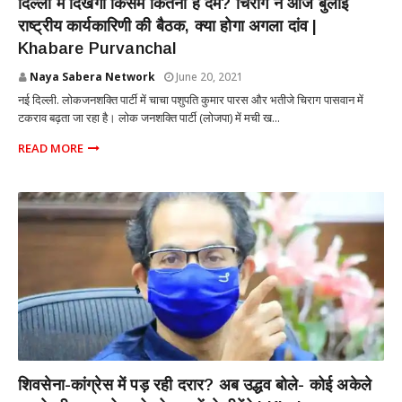
दिल्‍ली में दिखेगा किसमें कितना है दम? चिराग ने आज बुलाई
राष्‍ट्रीय कार्य‍कारिणी की बैठक, क्या होगा अगला दांव |
Khabare Purvanchal
Naya Sabera Network
June 20, 2021
नई दिल्ली. लोकजनशक्ति पार्टी में चाचा पशुपति कुमार पारस और भतीजे चिराग पासवान में
टकराव बढ़ता जा रहा है। लोक जनशक्ति पार्टी (लोजपा) में मची ख...
READ MORE
POLITICS
शिवसेना-कांग्रेस में पड़ रही दरार? अब उद्धव बोले- कोई अकेले