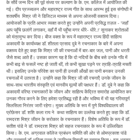
के सौवें जन्म दिन की पूर्व संध्या पर कल्याण के के. एम. कॉलेज में आयोजित की
गई। दीप प्रज्ज्वलन और महाराष्ट्र राज्य गीत के साथ आरम्भ हुई इस संगोष्ठी में
शतवर्षीय मिश्र जी ने डिजिटल माध्यम से अपना ओजस्वी वक्तव्य दिया।
आयोजकों के प्रति आभार व्यक्त करते हुए उन्होंने अपनी प्रसिद्ध ग़ज़ल - 'जहाॅं
आप पहुॅंचे छलांगें लगाकर, वहाॅं मैं भी पहुॅंचा मगर धीरे- धीरे..!' सुनाकर श्रोताओं
को मंत्रमुग्ध कर दिया। बीज वक्ता के रूप में महाराष्ट्र राज्य हिंदी साहित्य
अकादमी के कार्याध्यक्ष डॉ. शीतला प्रसाद दुबे ने रचनाकार के बारे में अपना
वक्तव्य देते हुए कहा कि मिश्र जी की रचनाओं में बार-बार जल, पानी और धरती
जैसे शब्द आते हैं। उसका कारण यह है कि दो नदियों के बीच बसे उनके गाॅंव में
कभी बाढ़ से फसलें नष्ट हो जाती थीं, तो कभी सूखा पड़ने पर त्राहि-त्राहि मचती
थी। इसलिए उनके परिवेश का पानी ही उनकी ऑंखों का पानी बनकर उनकी
रचनाओं में उतरता है। उन्होंने कहा कि मिश्र जी की रचनाऍं उनके जीवन के
साथ-साथ भारतीय संस्कृति एवं मानवीय मूल्यों की पक्षधर हैं। डॉ. दुबे ने कहा कि
अकादमी वरिष्ठ रचनाकारों के जीवन और साहित्य केंद्रित समारोह आयोजित कर
उनका गौरव करने के लिए हमेशा प्रतिबद्ध रही है और भविष्य में भी यह गरिमापूर्ण
सिलसिला निरंतर जारी रहेगा। मुख्य अतिथि के रूप में पुणे विश्वविद्यालय की
प्रोफ़ेसर डॉ. शशि कला राय ने कथा साहित्य का उल्लेख करते हुए कहा कि डॉ.
रामदरश मिश्र जीवन के सरोकार के रचनाकार हैं। विशेष अतिथि के रूप में डॉ.
सतीश पांडे ने डॉ. रामदरश मिश्र को सहज रचनाकार के रूप में उल्लिखित
किया। के. एम. अग्रवाल कॉलेज प्रबंधन समिति की ओर से ओमप्रकाश पांडे
और प्राचार्या डॉ अनिता मन्ना ने उपस्थित विद्वानों का स्वागत किया। इस अवसर