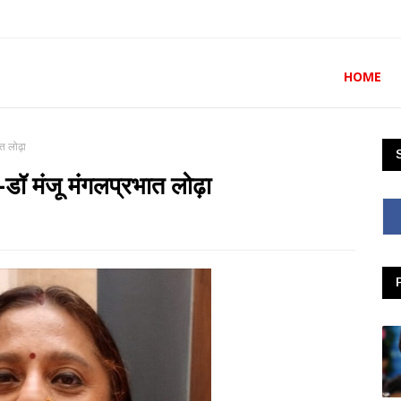
HOME
त लोढ़ा
ॉ मंजू मंगलप्रभात लोढ़ा