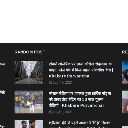
RANDOM POST
RE
ंचल
टोक्यो ओलंपिक पर छाया कोरोना संक्रमण का
बादल, खेल गांव में मिला पहला संक्रमित केस |
Khabare Purvanchal
July 17, 2021
मेसी
सोशल मीडिया पर वायरल हुआ हार्दिक पांड्या
की ताबड़तोड़ बैटिंग का 10 साल पुराना
वीडियो | Khabare Purvanchal
July 01, 2021
श्रीलंका दौरे से पहले आपस में 'भिड़े' शिखर
देश