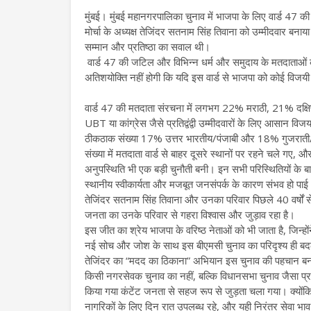
मुंबई। मुंबई महानगरपालिका चुनाव में भाजपा के लिए वार्ड 47 की स
मोर्चा के अध्यक्ष तेजिंदर सतनाम सिंह तिवाना को उम्मीदवार बना
सम्मान और प्रतिष्ठा का सवाल थी।
वार्ड 47 की जटिल और विभिन्न धर्म और समुदाय के मतदाताओं क
अतिशयोक्ति नहीं होगी कि यदि इस वार्ड से भाजपा को कोई विजय
वार्ड 47 की मतदाता संरचना में लगभग 22% मराठी, 21% दक्षि
UBT या कांग्रेस जैसे प्रतिद्वंद्वी उम्मीदवारों के लिए आसान विजय
ठीकठाक संख्या 17% उत्तर भारतीय/पंजाबी और 18% गुजराती/र
संख्या में मतदाता वार्ड से बाहर दूसरे स्थानों पर रहने चले ग
अनुपस्थिति भी एक बड़ी चुनौती बनी। इन सभी परिस्थितियों के 
स्थानीय स्वीकार्यता और मजबूत जनसंपर्क के कारण संभव हो पा
तेजिंदर सतनाम सिंह तिवाना और उनका परिवार पिछले 40 वर्षों से 
जनता का उनके परिवार से गहरा विश्वास और जुड़ाव रहा है।
इस जीत का श्रेय भाजपा के वरिष्ठ नेताओं को भी जाता है, जिन्ह
नई सोच और जोश के साथ इस बीएमसी चुनाव का परिदृश्य ही 
तेजिंदर का “मदद का ठिकाना” अभियान इस चुनाव की पहचान बन
किसी नगरसेवक चुनाव का नहीं, बल्कि विधानसभा चुनाव जैसा प्र
किया गया कंटेंट जनता से सहज रूप से जुड़ता चला गया। क्यों
नागरिकों के लिए दिन रात उपलब्ध रहे, और यही निरंतर सेवा भाव