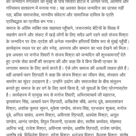
का जन्मदिन मंगलवार को मुंबई के पाँच सितारा होटल में अत्यंत भव्य, आत्मीय और
गरिमामय वातावरण में मनाया गया। यह अवसर केवल जन्मदिन का उत्सव नहीं
रहा, बल्कि समाजसेवा, मानवीय संवेदना और सामाजिक दायित्व के प्रति
प्रतिबद्धता का प्रतीक बन गया।
समाज के अंतिम व्यक्ति तक सहायता पहुँचाने, जरूरतमंद बेटियों के विवाह में
सहयोग करने और संकट में खड़े लोगों के लिए सदैव आगे रहने वाले संजय मिश्रा
के जन्मदिन पर देश-प्रदेश की अनेक नामचीन हस्तियाँ विशेष रूप से मुंबई पहुँचीं।
कार्यक्रम स्थल पर हर ओर स्नेह, अपनत्व और सम्मान का भाव देखने को मिला।
इस अवसर पर मनोज तिवारी ने संजय मिश्रा को जन्मदिन की शुभकामनाएँ देते
हुए उनके सेवा कार्यों की सराहना की और कहा कि वे बिना किसी प्रचार के
लगातार समाज के लिए कार्य करते हैं। ऐसे लोग समाज की असली ताकत होते हैं।
वहीं आचार्य पवन त्रिपाठी ने कहा कि संजय मिश्रा का जीवन सेवा, संस्कार और
समर्पण का सुंदर उदाहरण है। उन्होंने उद्योग और समाजसेवा के बीच संतुलन
बनाते हुए समाज के हर वर्ग के लिए कार्य किया है, जो युवाओं के लिए प्रेरणास्रोत
है। कार्यक्रम में प्रमुख रूप से मनोज तिवारी, अभिरामाचार्य जी महाराज,
कृपाशंकर सिंह, आचार्य पवन त्रिपाठी, अखिलेश चौबे, आनंद दूबे, कमलाशंकर
मिश्रा, अशोक कुमार सुमन, मुकेश पाण्डेय, संजय सिंह, प्रभाकर शुक्ला, मनोज
दूबे, अनिल सावंत, अरुण मिश्रा, अविनाश त्रिपाठी, अवधेश मिश्रा, अतुल
पाण्डेय, आनंद पाण्डेय, विपुल जिलानी, प्रकाश बोरा, सतीश कर्मावत, मोहम्मद
आरिफ भाई, राजेश मिश्रा, अविनाश पाण्डेय, आशीष त्रिपाठी, राजेश पाण्डेय,
आशीष दूबे, मिथिलेश मिश्रा, सुरेश मिश्रा, धनंजय मिश्रा, कैलाश मिश्रा, संतोष