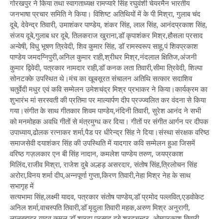
गोरखपुर ने किया तथा स्वागताध्यक्ष रामप्यारे सिंह रघुवंशी चेयरमैन भारतीय
जनभाषा प्रचार समिति ने किया। विशिष्ट अतिथियों में के पी मिश्रा, गुलाब चंद
दूबे, देवेन्द्र तिवारी, उमाशंकर पाण्डेय, शंकर सिंह, लाल सिंह, आनंदप्रकाश सिंह,
संजय दूबे,गुलाब धर दूबे, तिलकराज खुराना,डॉ कृपाशंकर मिश्र,हौसला प्रसाद
अन्वेषी, विधु भूषण त्रिवेदी, शिव कुमार सिंह, डॉ रामस्वरूप साहू,पं शिवप्रकाश
पाण्डेय जमदग्निपुरी,अनिल कुमार राही,श्रीधर मिश्र,नंदलाल क्षितिज,अंजनी
कुमार द्विवेदी, पत्रकार नामदार राही,डॉ कनक लता तिवारी,सीमा त्रिवेदी, शिल्पा
सोनटक्के उपस्थित थे।मंच का खूबसूरत संचालन अतिथि सत्कार सदाशिव
चतुर्वेदी मधुर एवं कवि सम्मेलन उमेशचंद्र मिश्र प्रभाकर ने किया।कार्यक्रम का
शुभारंभ मां सरस्वती की प्रतिमा पर माल्यार्पण दीप प्रज्ज्वलित कर वंदना से किया
गया।संगीत के साथ गीतकार शिवम पाण्डेय,नंदिनी तिवारी, सुरेश आनंद ने सभी
को मनमोहक अवधि गीतों से मंत्रमुग्ध कर दिया। गीतों पर संगीत आर्गन पर दीपक
उपाध्याय,ढोलक रत्नाकर शर्मा,पैड पर धीरेन्द्र सिंह ने दिया।संस्था संरक्षक वरिष्ठ
समाजसेवी दयाशंकर सिंह की उपस्थिति में यादगार कवि सम्मेलन हुआ जिसमें
वरिष्ठ गज़लकार एन बी सिंह नादान, कमलेश पाण्डेय तरुण, जयप्रकाश
मिलिंद,राजीव मिश्रा, राजेश दुबे अल्हड़ असरदार, संतोष सिंह,त्रिलोचन सिंह
अरोरा,विनय शर्मा दीप,अन्नपूर्णा गुप्ता,किरण तिवारी,नेहा मिश्र नेह के साथ
सभागृह में
सत्यभामा सिंह,लक्ष्मी यादव, पत्रकार संतोष पाण्डेय,डॉ प्रमोद पल्लवित,एडवोकेट
अनिल शर्मा,वाचस्पति तिवारी,डॉ मृदुला तिवारी महक,अरुण मिश्र अनुरागी,
लालबहादुर यादव कमल,डॉ शारदा प्रसाद दुबे शरदचन्द्र, ओमप्रकाश तिवारी,