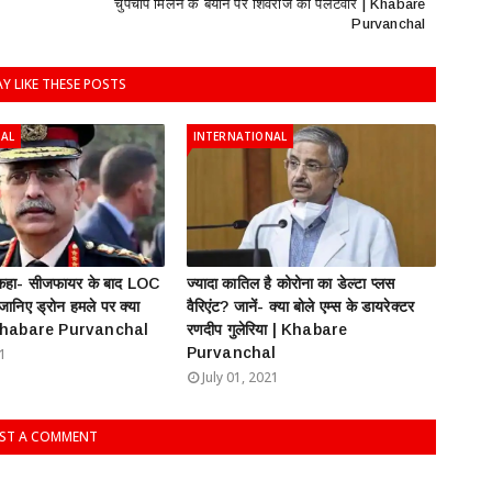
चुपचाप मिलने के बयान पर शिवराज का पलटवार | Khabare
Purvanchal
Y LIKE THESE POSTS
NAL
INTERNATIONAL
े कहा- सीजफायर के बाद LOC
ज्यादा कातिल है कोरोना का डेल्टा प्लस
 जानिए ड्रोन हमले पर क्या
वैरिएंट? जानें- क्या बोले एम्स के डायरेक्टर
| Khabare Purvanchal
रणदीप गुलेरिया | Khabare
Purvanchal
21
July 01, 2021
ST A COMMENT