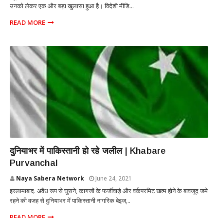
उनको लेकर एक और बड़ा खुलासा हुआ है। विदेशी मीडि...
READ MORE
INTERNATIONAL
दुनियाभर में पाकिस्तानी हो रहे जलील | Khabare
Purvanchal
Naya Sabera Network
June 24, 2021
इस्लामाबाद. अवैध रूप से घुसने, कागजों के फर्जीवाड़े और वर्कपरमिट खत्म होने के बावजूद जमे
रहने की वजह से दुनियाभर में पाकिस्तानी नागरिक बेइज्...
READ MORE