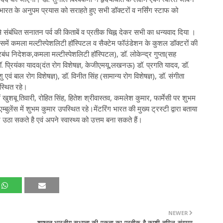
ारत के अनुपम प्रयास को सराहते हुए सभी डॉक्टरों व नर्सिंग स्टाफ को
 से संबंधित सनातन पर्व की किताबें व प्रतीक चिह्न देकर सभी का धन्यवाद दिया ।
समें कमला मल्टीस्पेशलिटी हॉस्पिटल व सैक्टेम फॉउंडेशन के कुशल डॉक्टरों की
्रबंध निदेशक,कमला मल्टीस्पेशलिटी हॉस्पिटल), डॉ. लोकेन्द्र गुप्ता(सह
 प्रियंका यादव(दंत रोग विशेषज्ञ, केजीएमयू,लखनऊ) डॉ. प्रगति यादव, डॉ.
 एवं बाल रोग विशेषज्ञ), डॉ. विनीत सिंह (सामान्य रोग विशेषज्ञ), डॉ. संगीता
पस्थित रहे।
ं खुशबू तिवारी, रोहित सिंह, हितेश श्रीवास्तव, कमलेश कुमार, फार्मेसी पर शुभम
्बुलेंस में शुभम कुमार उपस्थित रहे।मेंटरिंग भारत की मुख्य ट्रस्टी द्वारा बताया
ा सकते है एवं अपने स्वास्थ्य को उत्तम बना सकते हैं।
NEWER
शाश्वत भारतीय सभ्यता की एकता का प्रतीक है काशी तमिल संगमम