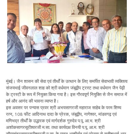
मुंबई। जैन शासन की सेवा एवं तीर्थों के उत्थान के लिए समर्पित सेवाभावी व्यक्तित्व
संजयभाई जीवनलाल शाह को श्री वर्धमान जंबूद्वीप ट्रस्ट तथा वर्धमान जैन पेढ़ी
के ट्रस्टी के रूप में नियुक्त किया गया है। इस गौरवपूर्ण नियुक्ति से जैन समाज में
हर्ष और आनंद की भावना व्याप्त है।
इस अवसर पर पन्यास प्रवर श्री अभयसागरजी महाराज साहेब के परम शिष्य
रत्न, 108 फीट आदिनाथ दादा के प्रेरक, जंबूद्वीप, नागेश्वर, मांडवगढ़ एवं
मणिभद्र तीर्थों के उद्धारक एवं मार्गदर्शक गुरुदेव प.पू. आ.भ. श्री
अशोकसागरसूरीश्वरजी म.सा. तथा कार्यदक्ष विनयी प.पू. आ.म. श्री
सौम्यचंद्रसागरसूरीश्वरजी म.सा. के पावन आशीर्वाद एवं प्रेरणा से सतीशभाई आर.