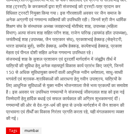
शाह (ट्रस्टी) के करकमलों द्वारा श्री संजयभाई को ट्रस्टी-पत्र प्रदान कर
विधिवत ट्रस्टी नियुक्त किया गया। इस गौरवशाली अवसर पर जैन समाज के
अनेक अग्रणी एवं गणमान्य व्यक्तियों की उपस्थिति रही। जिनमें श्री जैन धार्मिक
शिक्षण संघ के संस्थापक अध्यक्ष जवाहरभाई मोतीचंद शाह, उपाध्यक्ष (महिला
विभाग) अल्पा संजय शाह सहित परीन शाह, राजेन पारिख (डायमंड हॉल उपाध्यक्ष),
जयंतीभाई शाह (उपाध्यक्ष, जैन पत्रकार संघ), प्रकाशभाई हेक्कड़ (सेक्रेटरी,
भारत डायमंड बुर्स), समीर हेक्कड़, अमीष हेक्कड़, कल्पेशभाई हेक्कड़, प्रकाश
मेहता एवं पीनल दोशी सहित अनेक गणमान्य उपस्थित रहे।
संजयभाई शाह के कुशल प्रशासन एवं दूरदर्शी मार्गदर्शन में जंबूद्वीप तीर्थ में
यात्रियों की सुविधा हेतु अनेक महत्वपूर्ण विकास कार्य प्रारंभ किए जाएंगे, जिनमें
150 से अधिक सुविधायुक्त कमरों वाली आधुनिक नवीन धर्मशाला, साधु-साध्वी
भगवंतों एवं श्रावक-श्राविकाओं की आराधना हेतु नवीन उपाश्रय, यात्रियों के
लिए आधुनिक सुविधाओं से युक्त नवीन भोजनशाला जैसे भव्य प्रकल्पों का समावेश
है। इस अवसर पर उपस्थित गणमान्यों ने संजयभाई जीवनलाल शाह को इस नई
जिम्मेदारी हेतु हार्दिक बधाई एवं सफल कार्यकाल की अग्रिम शुभकामनाएं दीं।
गणमान्यों की ओर से देव-गुरु-धर्म की कृपा से उनके मार्गदर्शन में जैन शासन की
प्रभावना एवं तीर्थों का विकास निरंतर प्रगति करता रहे, यही मंगलकामना व्यक्त
की गई।
Tags
mumbai