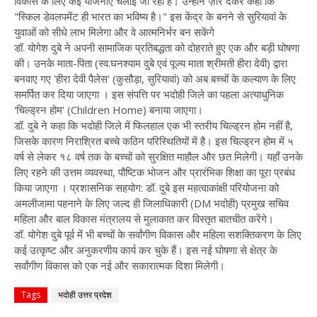
विकास के लिए कई योजनाएं चलाई जा रही हैं। उन्होंने ज़ोर देकर कहा कि
"स्किल डेवलपमेंट ही भारत का भविष्य है।" इस केंद्र के बनने से सुरियावां के
युवाओं को सीधे लाभ मिलेगा और वे आत्मनिर्भर बन सकेंगे
डॉ. योगेश दुबे ने अपनी सामाजिक प्रतिबद्धता को दोहराते हुए एक और बड़ी घोषणा
की। उनके माता-पिता (स्व.घनश्याम दुबे एवं पूज्य माता श्रीमती हीरा देवी) द्वारा
बनवाए गए 'हीरा देवी पैलेस' (कुसौड़ा, सुरियावां) को अब बच्चों के कल्याण के लिए
समर्पित कर दिया जाएगा । इस संपत्ति पर भदोही जिले का पहला अत्याधुनिक
'चिल्ड्रन होम' (Children Home) बनाया जाएगा।
डॉ. दुबे ने कहा कि भदोही जिले में फिलहाल एक भी स्तरीय चिल्ड्रन होम नहीं है,
जिसके कारण निराश्रित बच्चे कठिन परिस्थितियों में है। इस चिल्ड्रन होम में ५
वर्ष से लेकर १८ वर्ष तक के बच्चों को सुरक्षित माहौल और छत मिलेगी। यहाँ उनके
लिए रहने की उत्तम व्यवस्था, पौष्टिक भोजन और प्रारंभिक शिक्षा का पूरा प्रबंध
किया जाएगा । प्रशासनिक सहयोग: डॉ. दुबे इस महत्वाकांक्षी परियोजना को
अमलीजामा पहनाने के लिए जल्द ही जिलाधिकारी (DM भदोही) प्रमुख सचिव
महिला और बाल विकास मंत्रालय से मुलाकात कर विस्तृत बातचीत करेंगे।
डॉ. योगेश दुबे पूर्व में भी बच्चों के सर्वांगीण विकास और महिला सशक्तिकरण के लिए
कई उत्कृष्ट और अनुकरणीय कार्य कर चुके हैं। इस नई घोषणा से क्षेत्र के
सर्वांगीण विकास को एक नई और सकारात्मक दिशा मिलेगी।
Tags
भदोही उत्तर प्रदेश