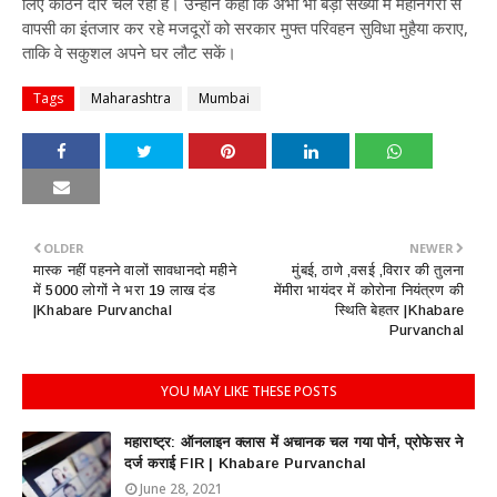
लिए कठिन दौर चल रहा है। उन्होंने कहा कि अभी भी बड़ी संख्या में महानगरों से
वापसी का इंतजार कर रहे मजदूरों को सरकार मुफ्त परिवहन सुविधा मुहैया कराए,
ताकि वे सकुशल अपने घर लौट सकें।
Tags
Maharashtra
Mumbai
OLDER
NEWER
मास्क नहीं पहनने वालों सावधानदो महीने
मुंबई, ठाणे ,वसई ,विरार की तुलना
में 5000 लोगों ने भरा 19 लाख दंड
मेंमीरा भायंदर में कोरोना नियंत्रण की
|Khabare Purvanchal
स्थिति बेहतर |Khabare
Purvanchal
YOU MAY LIKE THESE POSTS
महाराष्ट्र: ऑनलाइन क्लास में अचानक चल गया पोर्न, प्रोफेसर ने
दर्ज कराई FIR | Khabare Purvanchal
June 28, 2021