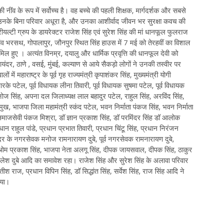
 की नींव के रूप में सर्वोच्च है। वह बच्चे की पहली शिक्षक, मार्गदर्शक और सबसे
ं। उनके बिना परिवार अधूरा है, और उनका आशीर्वाद जीवन भर सुरक्षा कवच की
ीयल्टी ग्रुप के डायरेक्टर राजेश सिंह एवं सुरेश सिंह की मां धानफूल फुलराज
ांव भरसथ, गोपालापुर, जौनपुर स्थित सिंह हाउस में 7 मई को तेरहवीं का विशाल
हुए । अत्यंत विनम्र, दयालु और धार्मिक प्रवृत्ति की धानफूल देवी को
भायंदर, ठाणे , वसई, मुंबई, कल्याण से आये सैकड़ो लोगों ने उनकी तस्वीर पर
ं में महाराष्ट्र के पूर्व गृह राज्यमंत्री कृपाशंकर सिंह, मुख्यमंत्री योगी
 पटेल, पूर्व विधायक लीना तिवारी, पूर्व विधायक सुषमा पटेल, पूर्व विधायक
नोज सिंह, अपना दल जिलाध्यक्ष लाल बहादुर पटेल, राहुल सिंह, अरविंद सिंह,
्रमुख, भाजपा जिला महामंत्री स्कंद पटेल, भवन निर्माता पंकज सिंह, भवन निर्माता
ठ समाजसेवी पंकज मिश्रा, डॉ ज्ञान प्रकाश सिंह, डॉ परमिंदर सिंह डॉ आलोक
रधान राहुल पांडे, प्रधान प्रभात तिवारी, प्रधान चिंटू सिंह, प्रधान निरंजन
ंदर के नगरसेवक मनोज रामनारायण दुबे, पूर्व नगरसेवक रामनारायण दुबे,
वी ओम प्रकाश सिंह, भाजपा नेता अलगू सिंह, दीपक जायसवाल, दीपक सिंह, ठाकुर
 कमलेश दुबे आदि का समावेश रहा। राजेश सिंह और सुरेश सिंह के अलावा परिवार
ीश राज, प्रधान विपिन सिंह, डॉ सिद्धांत सिंह, सर्वेश सिंह, राज सिंह आदि ने
िया।