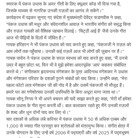
स्मारक में पंकज उधास के अमर गीतों के लिए क्यूआर कोड भी दिया गया है,
जिसके माध्यम से नागरिक उनकी ग़ज़लों का आनंद ले सकेंगे।”
कार्यक्रम में पढ़कर सुनाए गए संदेश में मुख्यमंत्री देवेंद्र फडणवीस ने कहा,
“पंकज उधास की मधुर और संवेदनशील आवाज़ ने भारतीय संगीत को समृद्ध किया
और ग़ज़ल गायकी को वैश्विक पहचान दिलाई। ‘चिट्ठी आई है’ जैसे उनके गीत
आज भी पीढ़ियों के दिलों में जीवित हैं।”
गायक हरिहरन ने भी पंकज उधास को याद करते हुए कहा, “पंकजजी ने ग़ज़ल को
आम लोगों तक पहुँचाया। उनकी कई ग़ज़लें आज भी लोगों की ज़ुबान पर हैं।”
गायक पापोन ने पंकज उधास के सरल स्वभाव को याद करते हुए कहा, “मैं उनसे
उम्र में बहुत छोटा था, फिर भी वे मुझे हमेशा आदरपूर्वक ‘आप’ कहकर संबोधित
करते थे।” संगीतकार ​हृदयनाथ मंगेशकर के पुत्र आदिनाथ मंगेशकर ने उधास
और मंगेशकर परिवार के दशकों पुराने संबंधों को याद किया। उन्होंने कहा, “मेरा
पहला फोटो ​लता मंगेशकर जी की गोद में है और उसमें पंकजजी भी मौजूद हैं।
हमारे घर का गणेशोत्सव उनकी उपस्थिति के बिना अधूरा माना जाता था।”
गायक सोनू निगम ने भी अपने बचपन की यादें साझा करते हुए कहा, “मेरी माँ हमेशा
पंकज उधास के गीत सुना करती थीं। बाल कलाकार रहते हुए मैंने उनकी ग़ज़लों
के शब्द और धुन दोनों याद कर लिए थे।”
चार दशकों से अधिक लंबे करियर में पंकज उधास ने 50 से अधिक एल्बम और
1,000 से ज्यादा गीत प्रस्तुत कर श्रोताओं को मंत्रमुग्ध किया। संगीत क्षेत्र में
उनके योगदान के लिए उन्हें वर्ष 2006 में पद्मश्री और वर्ष 2025 में पद्मभूषण