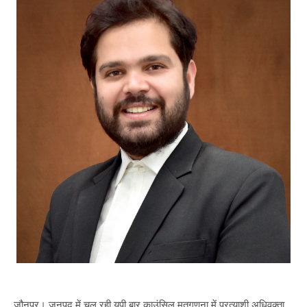
जौनपुर। जनपद में चल रही यूपी बार काउंसिल मतगणना में प्रत्याशी अधिवक्ता