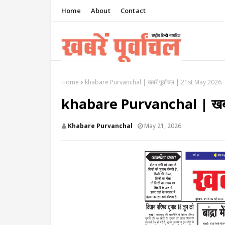
Home
About
Contact
Home
khabare Purvanchal | खबरें पूर्वांचल | 21st May 2026
khabare Purvanchal | खबरें
Khabare Purvanchal
May 21, 2026