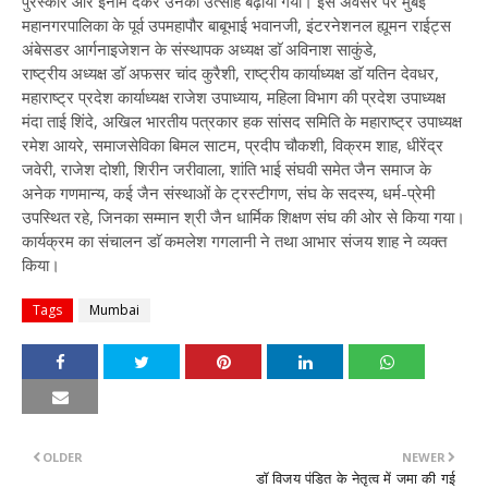
पुरस्कार और इनाम देकर उनका उत्साह बढ़ाया गया। इस अवसर पर मुंबई
महानगरपालिका के पूर्व उपमहापौर बाबूभाई भवानजी, इंटरनेशनल ह्यूमन राईट्स
अंबेसडर आर्गनाइजेशन के संस्थापक अध्यक्ष डाॅ अविनाश साकुंडे,
राष्ट्रीय अध्यक्ष डाॅ अफसर चांद कुरैशी, राष्ट्रीय कार्याध्यक्ष डाॅ यतिन देवधर,
महाराष्ट्र प्रदेश कार्याध्यक्ष राजेश उपाध्याय, महिला विभाग की प्रदेश उपाध्यक्ष
मंदा ताई शिंदे, अखिल भारतीय पत्रकार हक सांसद समिति के महाराष्ट्र उपाध्यक्ष
रमेश आयरे, समाजसेविका बिमल साटम, प्रदीप चौकशी, विक्रम शाह, धीरेंद्र
जवेरी, राजेश दोशी, शिरीन जरीवाला, शांति भाई संघवी समेत जैन समाज के
अनेक गणमान्य, कई जैन संस्थाओं के ट्रस्टीगण, संघ के सदस्य, धर्म-प्रेमी
उपस्थित रहे, जिनका सम्मान श्री जैन धार्मिक शिक्षण संघ की ओर से किया गया।
कार्यक्रम का संचालन डाॅ कमलेश गगलानी ने तथा आभार संजय शाह ने व्यक्त
किया।
Tags
Mumbai
OLDER
NEWER
डॉ विजय पंडित के नेतृत्व में जमा की गई