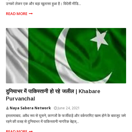
उनको लेकर एक और बड़ा खुलासा हुआ है। विदेशी मीडि...
READ MORE
INTERNATIONAL
दुनियाभर में पाकिस्तानी हो रहे जलील | Khabare
Purvanchal
Naya Sabera Network
June 24, 2021
इस्लामाबाद. अवैध रूप से घुसने, कागजों के फर्जीवाड़े और वर्कपरमिट खत्म होने के बावजूद जमे
रहने की वजह से दुनियाभर में पाकिस्तानी नागरिक बेइज्...
READ MORE